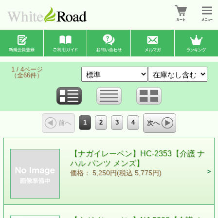
1 / 4ページ
（全66件）
1
2
3
4
前へ
次へ
【ナガイレーベン】HC-2353【介護 ナ
ハル パンツ メンズ】
価格： 5,250円(税込 5,775円)