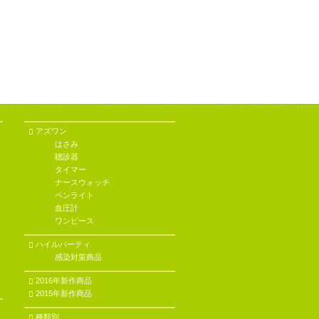
アズワン
はさみ
聴診器
タイマー
ナースウォッチ
ペンライト
血圧計
ワンピース
ハイルバーティ
感染対策商品
2016年新作商品
2015年新作商品
種類別