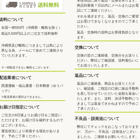
未使用品に限り返品・交換を承ります。
商品到着後７日以内にメールまたはお電
話にてご連絡ください。
それを過ぎますと、返品・交換のご要望
送料について
はお受けできなくなりますのでご了承く
ださい。
全国一律550円（沖縄県・離島を除く）
返品・交換時の送料はお客様負担となり
税込5,500円以上のご注文で送料無料
ます。
沖縄県及び離島につきましては島により
交換について
異なる為、メールにて改めてご連絡させ
交換の旨のご連絡後、交換分をお送りく
ていただきます。
ださい。弊社にて確認後、送料着払いに
てお送りいたします。
※一部配送できない離島もございます。
返品について
配送業者について
返品のご連絡後、商品をお送りくださ
西濃運輸・福山通運・日本郵便（ゆうパ
い。確認後、ご指定の口座に振込手数料
ック）
を差し引かせていただいた金額を返金い
※配送業者の選択はできません。
たします。また、送料、決済手数料につ
きましては返金できかねますので予めご
お届け日指定について
了承ください。
ご注文の6日後よりお届け日をご指定い
不良品・誤発送について
ただけます。お届け日を確約するもので
はございません。
弊社にてチェックをおこなっております
運送状況により前後する場合がありま
が、 万が一、不良品・誤発送がござい
す。予めご了承ください。
ましたら、ご連絡をお願いいたします。