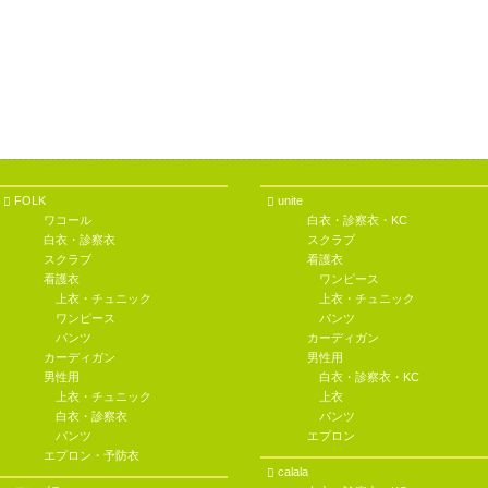
FOLK
unite
ワコール
白衣・診察衣・KC
白衣・診察衣
スクラブ
スクラブ
看護衣
看護衣
ワンピース
上衣・チュニック
上衣・チュニック
ワンピース
パンツ
パンツ
カーディガン
カーディガン
男性用
男性用
白衣・診察衣・KC
上衣・チュニック
上衣
白衣・診察衣
パンツ
パンツ
エプロン
エプロン・予防衣
calala