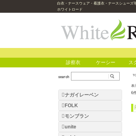
白衣・ナースウェア・看護衣・ナースシューズ
ホワイトロード
診察衣
ケーシー
ス
T
表
6
ナガイレーベン
FOLK
モンブラン
unite