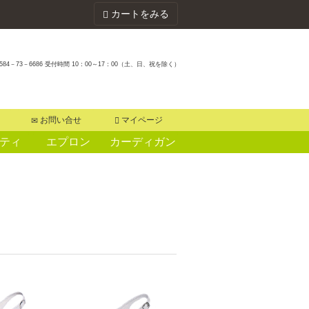
カートをみる
584－73－6686 受付時間 10：00～17：00（土、日、祝を除く）
お問い合せ
マイページ
ティ
エプロン
カーディガン