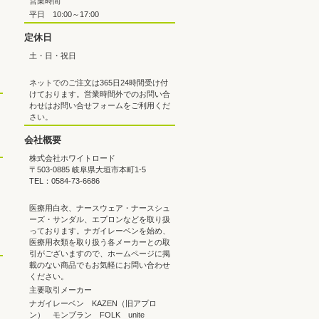
営業時間
平日 10:00～17:00
定休日
土・日・祝日
ネットでのご注文は365日24時間受け付
けております。営業時間外でのお問い合
わせはお問い合せフォームをご利用くだ
さい。
会社概要
株式会社ホワイトロード
〒503-0885 岐阜県大垣市本町1-5
TEL：0584-73-6686
医療用白衣、ナースウェア・ナースシュ
ーズ・サンダル、エプロンなどを取り扱
っております。ナガイレーベンを始め、
医療用衣類を取り扱う各メーカーとの取
引がございますので、ホームページに掲
載のない商品でもお気軽にお問い合わせ
ください。
主要取引メーカー
ナガイレーベン KAZEN（旧アプロ
ン） モンブラン FOLK unite