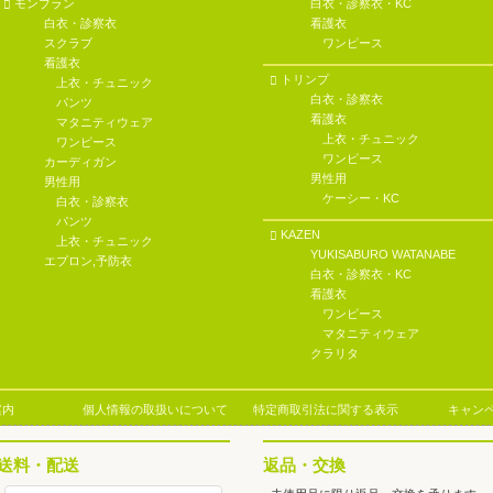
モンブラン
白衣・診察衣・KC
白衣・診察衣
看護衣
スクラブ
ワンピース
看護衣
トリンプ
上衣・チュニック
白衣・診察衣
パンツ
看護衣
マタニティウェア
上衣・チュニック
ワンピース
ワンピース
カーディガン
男性用
男性用
ケーシー・KC
白衣・診察衣
パンツ
KAZEN
上衣・チュニック
YUKISABURO WATANABE
エプロン,予防衣
白衣・診察衣・KC
看護衣
ワンピース
マタニティウェア
クラリタ
案内
個人情報の取扱いについて
特定商取引法に関する表示
キャン
送料・配送
返品・交換