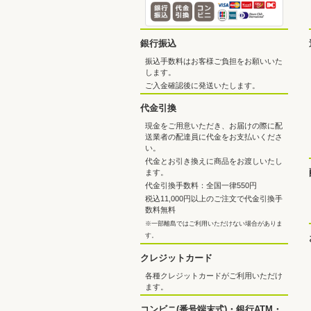
銀行振込
振込手数料はお客様ご負担をお願いいた
します。
ご入金確認後に発送いたします。
代金引換
現金をご用意いただき、お届けの際に配
送業者の配達員に代金をお支払いくださ
い。
代金とお引き換えに商品をお渡しいたし
ます。
代金引換手数料：全国一律550円
税込11,000円以上のご注文で代金引換手
数料無料
※一部離島ではご利用いただけない場合がありま
す。
クレジットカード
各種クレジットカードがご利用いただけ
ます。
コンビニ(番号端末式)・銀行ATM・