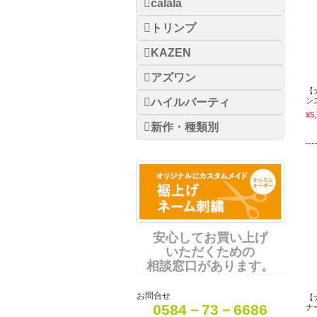
calala
トリンプ
KAZEN
アズワン
【
ハイルバーティ
ン
¥5
新作・種類別
安心してお買い上げ
いただくための
相談窓口があります。
お問合せ
【
0584－73－6686
ナ