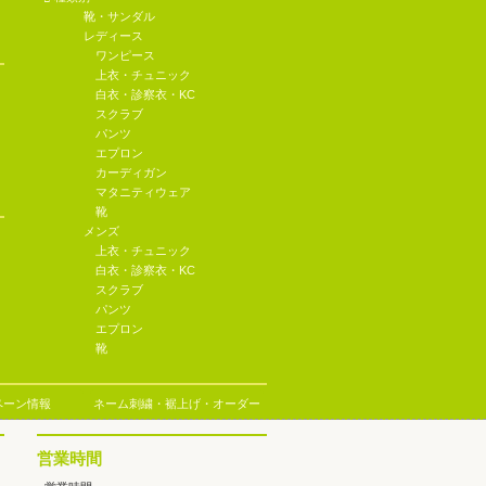
靴・サンダル
レディース
ワンピース
上衣・チュニック
白衣・診察衣・KC
スクラブ
パンツ
エプロン
カーディガン
マタニティウェア
靴
メンズ
上衣・チュニック
白衣・診察衣・KC
スクラブ
パンツ
エプロン
靴
ペーン情報
ネーム刺繍・裾上げ・オーダー
営業時間