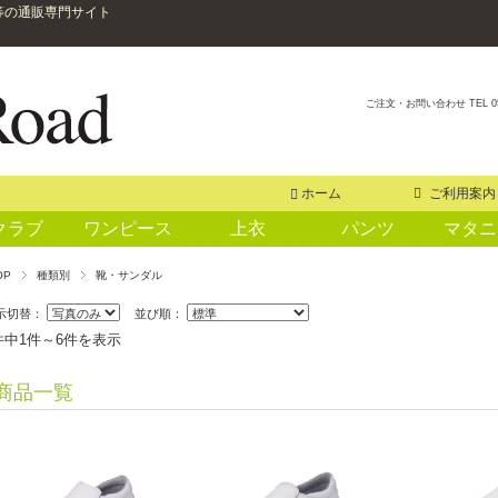
等の通販専門サイト
ご注文・お問い合わせ TEL 0
ホーム
ご利用案内
クラブ
ワンピース
上衣
パンツ
マタニ
OP
種類別
靴・サンダル
示切替：
並び順：
件中1件～6件を表示
商品一覧