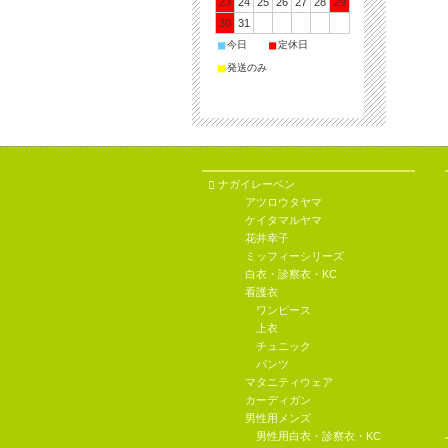
23
24
25
26
27
28
29
30
31
■
■
今日
定休日
■
発送のみ
ナガイレーベン
アツロウタヤマ
ケイタマルヤマ
花井幸子
ミッフィーシリーズ
白衣・診察衣・KC
看護衣
ワンピース
上衣
チュニック
パンツ
マタニティウェア
カーディガン
男性用メンズ
男性用白衣・診察衣・KC