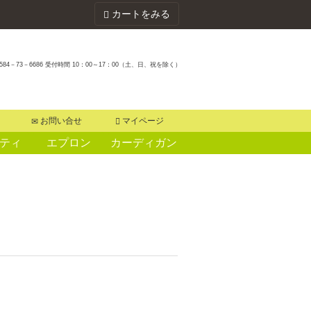
カートをみる
584－73－6686 受付時間 10：00～17：00（土、日、祝を除く）
お問い合せ
マイページ
ティ
エプロン
カーディガン