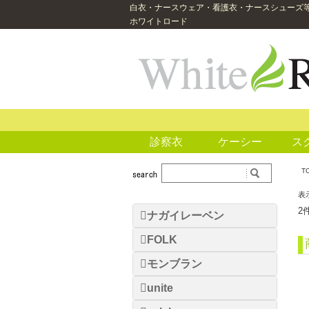
白衣・ナースウェア・看護衣・ナースシューズ
ホワイトロード
診察衣
ケーシー
ス
T
表
2
ナガイレーベン
FOLK
モンブラン
unite