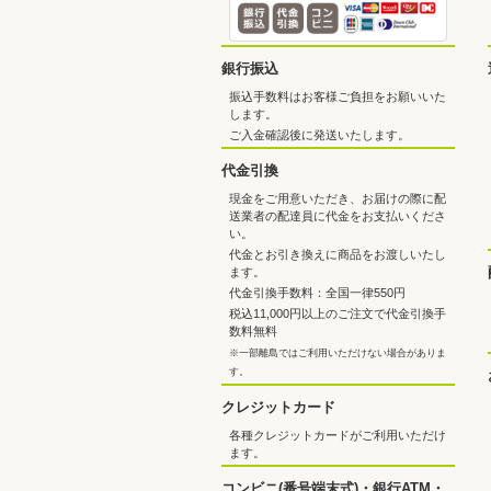
銀行振込
振込手数料はお客様ご負担をお願いいた
します。
ご入金確認後に発送いたします。
代金引換
現金をご用意いただき、お届けの際に配
送業者の配達員に代金をお支払いくださ
い。
代金とお引き換えに商品をお渡しいたし
ます。
代金引換手数料：全国一律550円
税込11,000円以上のご注文で代金引換手
数料無料
※一部離島ではご利用いただけない場合がありま
す。
クレジットカード
各種クレジットカードがご利用いただけ
ます。
コンビニ(番号端末式)・銀行ATM・