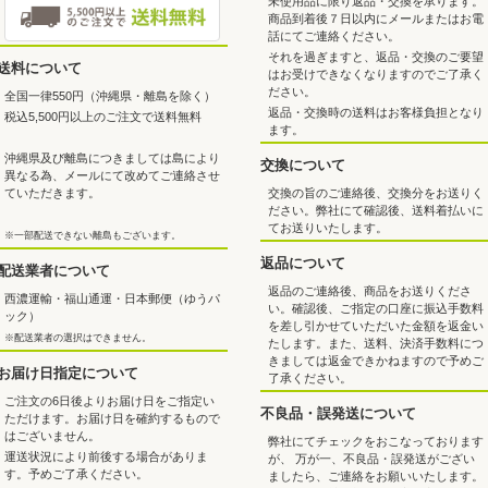
未使用品に限り返品・交換を承ります。
商品到着後７日以内にメールまたはお電
話にてご連絡ください。
それを過ぎますと、返品・交換のご要望
送料について
はお受けできなくなりますのでご了承く
ださい。
全国一律550円（沖縄県・離島を除く）
返品・交換時の送料はお客様負担となり
税込5,500円以上のご注文で送料無料
ます。
沖縄県及び離島につきましては島により
交換について
異なる為、メールにて改めてご連絡させ
交換の旨のご連絡後、交換分をお送りく
ていただきます。
ださい。弊社にて確認後、送料着払いに
てお送りいたします。
※一部配送できない離島もございます。
返品について
配送業者について
返品のご連絡後、商品をお送りくださ
西濃運輸・福山通運・日本郵便（ゆうパ
い。確認後、ご指定の口座に振込手数料
ック）
を差し引かせていただいた金額を返金い
※配送業者の選択はできません。
たします。また、送料、決済手数料につ
きましては返金できかねますので予めご
お届け日指定について
了承ください。
ご注文の6日後よりお届け日をご指定い
不良品・誤発送について
ただけます。お届け日を確約するもので
はございません。
弊社にてチェックをおこなっております
運送状況により前後する場合がありま
が、 万が一、不良品・誤発送がござい
す。予めご了承ください。
ましたら、ご連絡をお願いいたします。