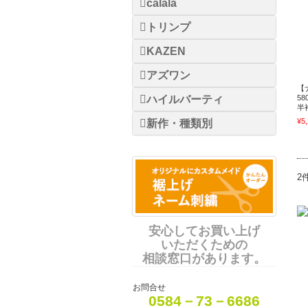
calala
トリンプ
KAZEN
アズワン
【
ハイルバーティ
5
半
¥5
新作・種類別
2
安心してお買い上げ
いただくための
相談窓口があります。
お問合せ
0584－73－6686