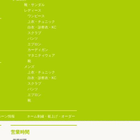
靴・サンダル
レディース
ワンピース
上衣・チュニック
白衣・診察衣・KC
スクラブ
パンツ
エプロン
カーディガン
マタニティウェア
靴
メンズ
上衣・チュニック
白衣・診察衣・KC
スクラブ
パンツ
エプロン
靴
ペーン情報
ネーム刺繍・裾上げ・オーダー
営業時間