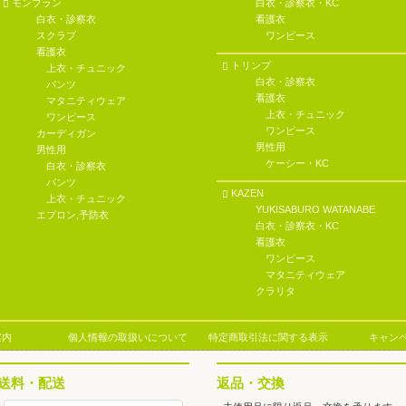
モンブラン
白衣・診察衣・KC
白衣・診察衣
看護衣
スクラブ
ワンピース
看護衣
トリンプ
上衣・チュニック
白衣・診察衣
パンツ
看護衣
マタニティウェア
上衣・チュニック
ワンピース
ワンピース
カーディガン
男性用
男性用
ケーシー・KC
白衣・診察衣
パンツ
KAZEN
上衣・チュニック
YUKISABURO WATANABE
エプロン,予防衣
白衣・診察衣・KC
看護衣
ワンピース
マタニティウェア
クラリタ
案内
個人情報の取扱いについて
特定商取引法に関する表示
キャン
送料・配送
返品・交換