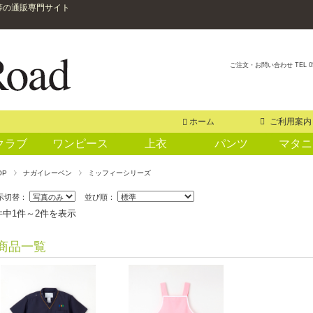
等の通販専門サイト
ご注文・お問い合わせ TEL 0
ホーム
ご利用案内
クラブ
ワンピース
上衣
パンツ
マタニ
OP
ナガイレーベン
ミッフィーシリーズ
示切替：
並び順：
件中1件～2件を表示
商品一覧