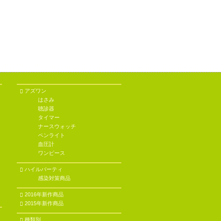
アズワン
はさみ
聴診器
タイマー
ナースウォッチ
ペンライト
血圧計
ワンピース
ハイルバーティ
感染対策商品
2016年新作商品
2015年新作商品
種類別