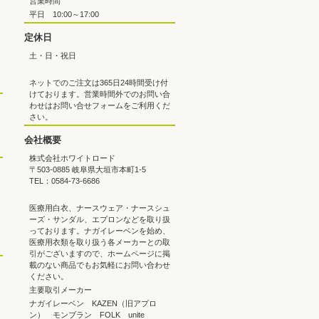
営業時間
平日 10:00～17:00
定休日
土・日・祝日
ネットでのご注文は365日24時間受け付
けております。営業時間外でのお問い合
わせはお問い合せフォームをご利用くだ
さい。
会社概要
株式会社ホワイトロード
〒503-0885 岐阜県大垣市本町1-5
TEL：0584-73-6686
医療用白衣、ナースウェア・ナースシュ
ーズ・サンダル、エプロンなどを取り扱
っております。ナガイレーベンを始め、
医療用衣類を取り扱う各メーカーとの取
引がございますので、ホームページに掲
載のない商品でもお気軽にお問い合わせ
ください。
主要取引メーカー
ナガイレーベン KAZEN（旧アプロ
ン） モンブラン FOLK unite