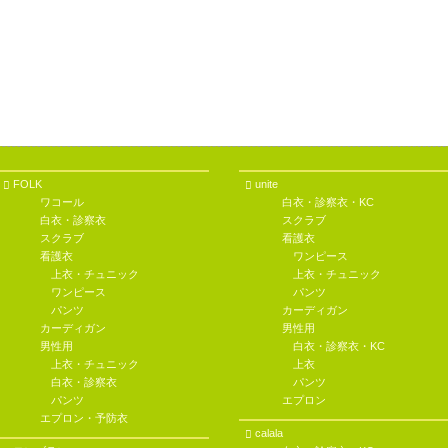
FOLK
unite
ワコール
白衣・診察衣・KC
白衣・診察衣
スクラブ
スクラブ
看護衣
看護衣
ワンピース
上衣・チュニック
上衣・チュニック
ワンピース
パンツ
パンツ
カーディガン
カーディガン
男性用
男性用
白衣・診察衣・KC
上衣・チュニック
上衣
白衣・診察衣
パンツ
パンツ
エプロン
エプロン・予防衣
calala