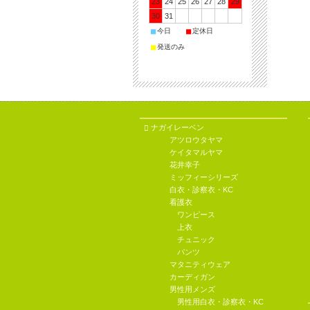
23
24
25
26
27
28
29
30
31
■
■
今日
定休日
■
発送のみ
ナガイレーベン
アツロウタヤマ
ケイタマルヤマ
花井幸子
ミッフィーシリーズ
白衣・診察衣・KC
看護衣
ワンピース
上衣
チュニック
パンツ
マタニティウェア
カーディガン
男性用メンズ
男性用白衣・診察衣・KC