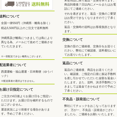
未使用品に限り返品・交換を承ります。
商品到着後７日以内にメールまたはお電
話にてご連絡ください。
それを過ぎますと、返品・交換のご要望
送料について
はお受けできなくなりますのでご了承く
ださい。
全国一律550円（沖縄県・離島を除く）
返品・交換時の送料はお客様負担となり
税込5,500円以上のご注文で送料無料
ます。
沖縄県及び離島につきましては島により
交換について
異なる為、メールにて改めてご連絡させ
交換の旨のご連絡後、交換分をお送りく
ていただきます。
ださい。弊社にて確認後、送料着払いに
てお送りいたします。
※一部配送できない離島もございます。
返品について
配送業者について
返品のご連絡後、商品をお送りくださ
西濃運輸・福山通運・日本郵便（ゆうパ
い。確認後、ご指定の口座に振込手数料
ック）
を差し引かせていただいた金額を返金い
※配送業者の選択はできません。
たします。また、送料、決済手数料につ
きましては返金できかねますので予めご
お届け日指定について
了承ください。
ご注文の6日後よりお届け日をご指定い
不良品・誤発送について
ただけます。お届け日を確約するもので
はございません。
弊社にてチェックをおこなっております
運送状況により前後する場合がありま
が、 万が一、不良品・誤発送がござい
す。予めご了承ください。
ましたら、ご連絡をお願いいたします。