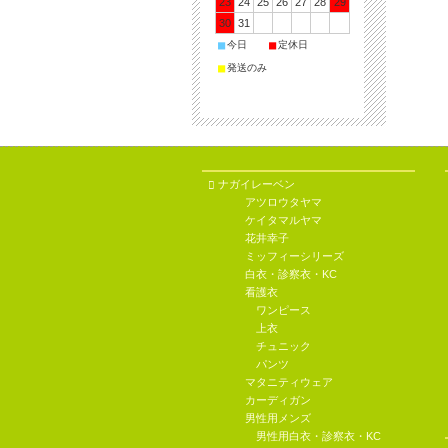
23
24
25
26
27
28
29
30
31
■
■
今日
定休日
■
発送のみ
ナガイレーベン
アツロウタヤマ
ケイタマルヤマ
花井幸子
ミッフィーシリーズ
白衣・診察衣・KC
看護衣
ワンピース
上衣
チュニック
パンツ
マタニティウェア
カーディガン
男性用メンズ
男性用白衣・診察衣・KC