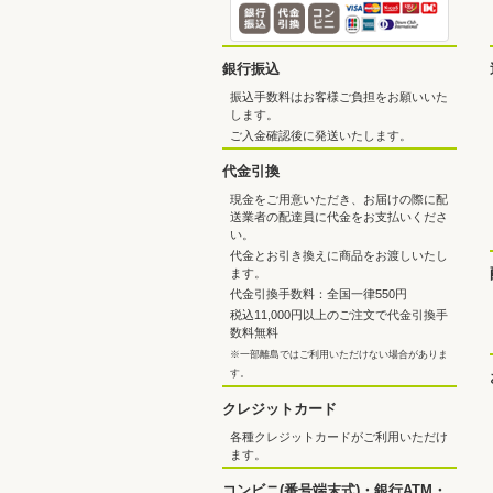
銀行振込
振込手数料はお客様ご負担をお願いいた
します。
ご入金確認後に発送いたします。
代金引換
現金をご用意いただき、お届けの際に配
送業者の配達員に代金をお支払いくださ
い。
代金とお引き換えに商品をお渡しいたし
ます。
代金引換手数料：全国一律550円
税込11,000円以上のご注文で代金引換手
数料無料
※一部離島ではご利用いただけない場合がありま
す。
クレジットカード
各種クレジットカードがご利用いただけ
ます。
コンビニ(番号端末式)・銀行ATM・