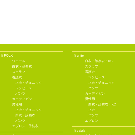
FOLK
unite
ワコール
白衣・診察衣・KC
白衣・診察衣
スクラブ
スクラブ
看護衣
看護衣
ワンピース
上衣・チュニック
上衣・チュニック
ワンピース
パンツ
パンツ
カーディガン
カーディガン
男性用
男性用
白衣・診察衣・KC
上衣・チュニック
上衣
白衣・診察衣
パンツ
パンツ
エプロン
エプロン・予防衣
calala