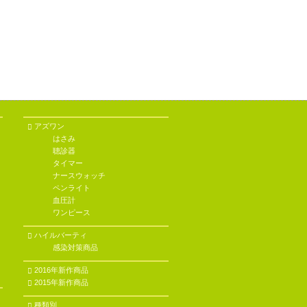
アズワン
はさみ
聴診器
タイマー
ナースウォッチ
ペンライト
血圧計
ワンピース
ハイルバーティ
感染対策商品
2016年新作商品
2015年新作商品
種類別