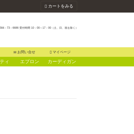
カートをみる
584－73－6686 受付時間 10：00～17：00（土、日、祝を除く）
お問い合せ
マイページ
ティ
エプロン
カーディガン