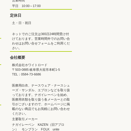
営業時間
平日 10:00～17:00
定休日
土・日・祝日
ネットでのご注文は365日24時間受け付
けております。営業時間外でのお問い合
わせはお問い合せフォームをご利用くだ
さい。
会社概要
株式会社ホワイトロード
〒503-0885 岐阜県大垣市本町1-5
TEL：0584-73-6686
医療用白衣、ナースウェア・ナースシュ
ーズ・サンダル、エプロンなどを取り扱
っております。ナガイレーベンを始め、
医療用衣類を取り扱う各メーカーとの取
引がございますので、ホームページに掲
載のない商品でもお気軽にお問い合わせ
ください。
主要取引メーカー
ナガイレーベン KAZEN（旧アプロ
ン） モンブラン FOLK unite