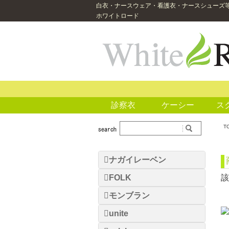
白衣・ナースウェア・看護衣・ナースシューズ
ホワイトロード
診察衣
ケーシー
ス
T
ナガイレーベン
FOLK
該
モンブラン
unite