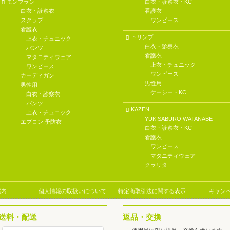
モンブラン
白衣・診察衣・KC
白衣・診察衣
看護衣
スクラブ
ワンピース
看護衣
トリンプ
上衣・チュニック
白衣・診察衣
パンツ
看護衣
マタニティウェア
上衣・チュニック
ワンピース
ワンピース
カーディガン
男性用
男性用
ケーシー・KC
白衣・診察衣
パンツ
KAZEN
上衣・チュニック
YUKISABURO WATANABE
エプロン,予防衣
白衣・診察衣・KC
看護衣
ワンピース
マタニティウェア
クラリタ
案内
個人情報の取扱いについて
特定商取引法に関する表示
キャン
送料・配送
返品・交換