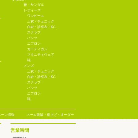
靴・サンダル
レディース
ワンピース
上衣・チュニック
白衣・診察衣・KC
スクラブ
パンツ
エプロン
カーディガン
マタニティウェア
靴
メンズ
上衣・チュニック
白衣・診察衣・KC
スクラブ
パンツ
エプロン
靴
ペーン情報
ネーム刺繍・裾上げ・オーダー
営業時間